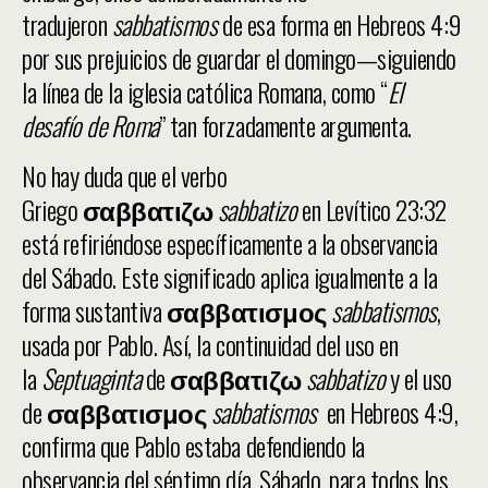
tradujeron
sabbatismos
de esa forma en Hebreos 4:9
por sus prejuicios de guardar el domingo—siguiendo
la línea de la iglesia católica Romana, como “
El
desafío de Roma
” tan forzadamente argumenta.
No hay duda que el verbo
Griego
σαββατιζω
sabbatizo
en Levítico 23:32
está refiriéndose específicamente a la observancia
del Sábado. Este significado aplica igualmente a la
forma sustantiva
σαββατισμος
sabbatismos
,
usada por Pablo. Así, la continuidad del uso en
la
Septuaginta
de
σαββατιζω
sabbatizo
y el uso
de
σαββατισμος
sabbatismos
en Hebreos 4:9,
confirma que Pablo estaba defendiendo la
observancia del séptimo día, Sábado, para todos los