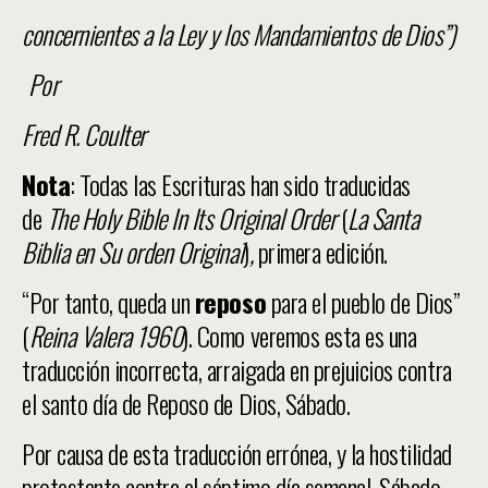
concernientes a la Ley y los Mandamientos de Dios”)
Por
Fred R. Coulter
Nota
: Todas las Escrituras han sido traducidas
de
The Holy Bible In Its Original Order
(
La Santa
Biblia en Su orden Original
)
,
primera edición.
“Por tanto, queda un
reposo
para el pueblo de Dios”
(
Reina Valera 1960
). Como veremos esta es una
traducción incorrecta, arraigada en prejuicios contra
el santo día de Reposo de Dios, Sábado.
Por causa de esta traducción errónea, y la hostilidad
protestante contra el séptimo día semanal, Sábado—