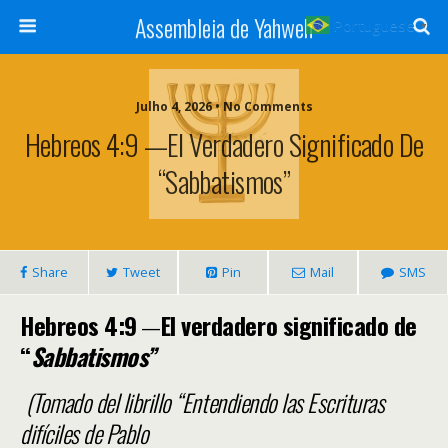
Assembleia de Yahweh
Portuguese
▼
Julho 4, 2026 • No Comments
Hebreos 4:9 —El Verdadero Significado De
“Sabbatismos”
Share
Tweet
Pin
Mail
SMS
Hebreos 4:9
—
El verdadero significado de
“
Sabbatismos”
(Tomado del librillo “Entendiendo las Escrituras
difíciles de Pablo