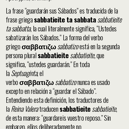
La frase “guardarán sus Sábados” es traducida de la
frase griega
sabbatieite ta sabbata
sabbatieite
ta sabbatta
, la cual literalmente significa, “Ustedes
sabatizarán los Sábados.” La forma del verbo
griego
σαββατιζω
sabbatizo
está en la segunda
persona plural
sabbatieite
sabbatieite,
que
significa, “ustedes guardarán.” En toda
la
Septuaginta
, el
verbo
σαββατιζω
sabbatizo
nunca es usado
excepto en relación a “guardar el Sábado”.
Entendiendo esta definición, los traductores de
la
Reina Valera
traducen
sabbatieite
sabbatieite
,
de esta manera: “guardareis vuestro reposo.” Sin
embargo, ellos deliberadamente no