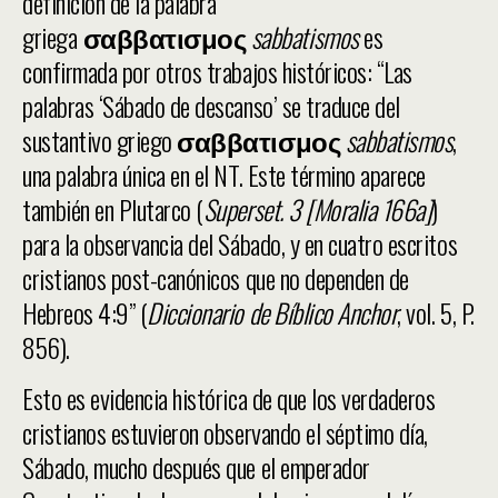
definición de la palabra
griega
σαββατισμος
sabbatismos
es
confirmada por otros trabajos históricos: “Las
palabras ‘Sábado de descanso’ se traduce del
sustantivo griego
σαββατισμος
sabbatismos
,
una palabra única en el NT. Este término aparece
también en Plutarco (
Superset.
3 [Moralia 166a]
)
para la observancia del Sábado, y en cuatro escritos
cristianos post-canónicos que no dependen de
Hebreos 4:9” (
Diccionario de Bíblico Anchor
, vol. 5, P.
856).
Esto es evidencia histórica de que los verdaderos
cristianos estuvieron observando el séptimo día,
Sábado, mucho después que el emperador