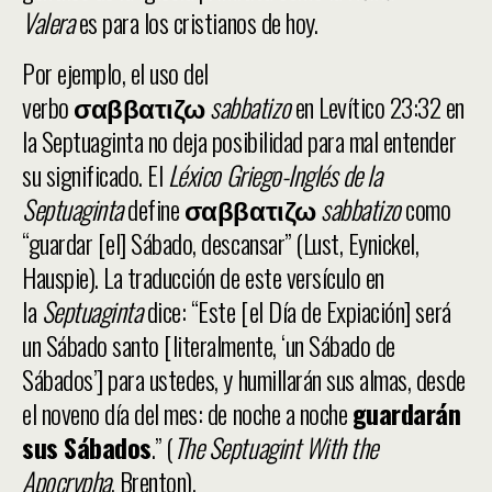
Valera
es para los cristianos de hoy.
Por ejemplo, el uso del
verbo
σαββατιζω
sabbatizo
en Levítico 23:32 en
la Septuaginta no deja posibilidad para mal entender
su significado. El
Léxico Griego-Inglés de la
Septuaginta
define
σαββατιζω
sabbatizo
como
“guardar [el] Sábado, descansar” (Lust, Eynickel,
Hauspie). La traducción de este versículo en
la
Septuaginta
dice: “Este [el Día de Expiación] será
un Sábado santo [literalmente, ‘un Sábado de
Sábados’] para ustedes, y humillarán sus almas, desde
el noveno día del mes: de noche a noche
guardarán
sus Sábados
.” (
The Septuagint With the
Apocrypha
, Brenton).