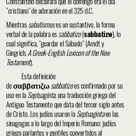
Constantino declarara que el domingo era el día
“cristiano” de adoración en el 325 d.C.
Mientras
sabatismos
es un sustantivo, la forma
verbal de la palabra es
sabbatizo
(
sabbatizw
), lo
cual significa, “guardar el Sábado” (Arndt y
Gingrich,
A Greek-English Lexicon of the New
Testament
).
Esta definición
de
σαββατιζω
sabbatizo
es confirmado por su
uso en la
Septuaginta
, una traducción griega del
Antiguo Testamento que data del tercer siglo antes
de Cristo. Los judíos usaron la
Septuaginta
en las
sinagogas a lo largo del Imperio Romano; judíos
griego parlantes y gentiles convertidos al