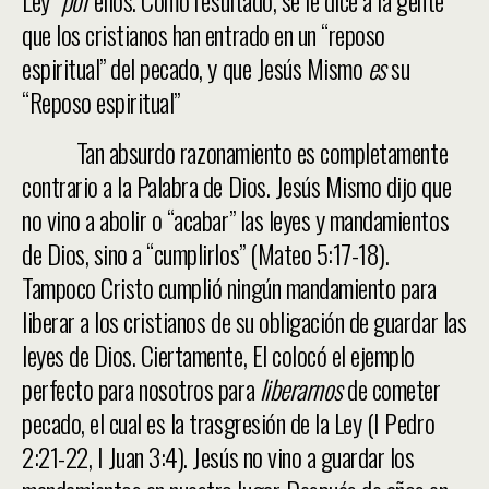
Ley”
por
ellos. Como resultado, se le dice a la gente
que los cristianos han entrado en un “reposo
espiritual” del pecado, y que Jesús Mismo
es
su
“Reposo espiritual”
Tan absurdo razonamiento es completamente
contrario a la Palabra de Dios. Jesús Mismo dijo que
no vino a abolir o “acabar” las leyes y mandamientos
de Dios, sino a “cumplirlos” (Mateo 5:17-18).
Tampoco Cristo cumplió ningún mandamiento para
liberar a los cristianos de su obligación de guardar las
leyes de Dios. Ciertamente, El colocó el ejemplo
perfecto para nosotros para
liberarnos
de cometer
pecado, el cual es la trasgresión de la Ley (I Pedro
2:21-22, I Juan 3:4). Jesús no vino a guardar los