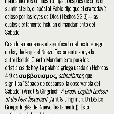
mandamientos en nuestro lugar. Después de años en
su ministerio, el apóstol Pablo dijo que el era todavía
celoso por las leyes de Dios (Hechos 22:3)—las
cuales ciertamente incluían el mandamiento del
Sábado.
Cuando entendemos el significado del texto griego,
no hay duda que el Nuevo Testamento apoya la
autoridad del Cuarto Mandamiento para los
cristianos de hoy. La palabra griega usada en Hebreos
4:9 es
σαββατισμος,
sabbatismos
, que
significa “Sábado de descanso, la observancia del
Sábado” (Arndt & Gingrinch,
A Greek-English Lexicon
of the New Testament
[Arnt & Gingrinch, Un Léxico
Griego-Inglés del Nuevo Testamento]). Esta