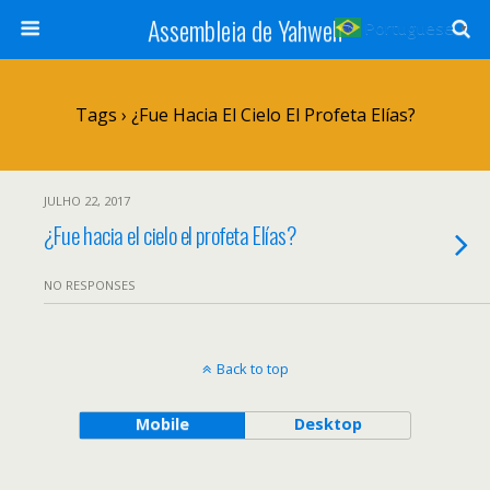
Assembleia de Yahweh
Portuguese
▼
Tags › ¿Fue Hacia El Cielo El Profeta Elías?
JULHO 22, 2017
¿Fue hacia el cielo el profeta Elías?
NO RESPONSES
Back to top
Mobile
Desktop