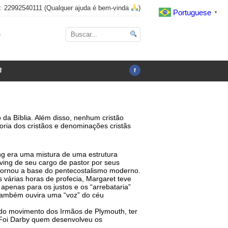
x: 22992540111 (Qualquer ajuda é bem-vinda
)
Portuguese
▼
o
3
f
a Bíblia. Além disso, nenhum cristão
oria dos cristãos e denominações cristãs
ng era uma mistura de uma estrutura
Irving de seu cargo de pastor por seus
e tornou a base do pentecostalismo moderno.
várias horas de profecia, Margaret teve
 apenas para os justos e os “arrebataria”
e também ouvira uma “voz” do céu
o do movimento dos Irmãos de Plymouth, ter
Foi Darby quem desenvolveu os