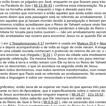
 o exílio foram os julgados por Javé, enquanto os que ficaram para tr
 na Parábola do Joio (
Mt 13:36-43
) confirma essa interpretação. Na 
-los na fornalha ardente, enquanto o trigo é deixado para trás.
que os crentes que morreram e então aqueles que ainda estão vivos se
mento dizem que esta passagem está se referindo ao arrebatamento. O
m aqueles que já haviam morrido devido à perseguição e temiam perd
rimeiros cristãos acreditavam que o Reino de Yahweh estava vindo fis
aconteceria, mas se os crentes mortos perderiam a bênção do Reino 
ombeta for tocada para todos ouvirem —
não
um arrebatamento secreto
erão arrebatados nas nuvens para encontrar Jesus no ar quando Ele vie
n
) em
1 Tessalonicenses 4:17
também é usada em
Mateus 25:6
e
Ato
io e depois acompanhando-o de volta ao lugar de onde vieram. A imag
em uma cidade murada conheciam o protocolo do retorno de um rei: o 
para anunciar sua chegada (
Sl 24
). O povo da cidade saía imediatame
grande celebração. Da mesma forma, Jesus virá do céu para retornar à
 de volta à terra e então reinam com Ele na terra no Reino de Yahwe
bre os descrentes, o que só acontece na segunda vinda de Jesus.
“Nem todos dormiremos, mas todos seremos transformados, num instant
mento dizem que Paulo está se referindo ao arrebatamento. No enta
toda a linguagem é sobre ser ressuscitado e transformado.
nificativo, então seria de se esperar ver mais do que apenas três pa
nte no livro do Apocalipse, que é especificamente sobre o retorno de 
o de Jesus acontecerá quando ninguém esperar (
Mt 24:27
;
1Co 15:52
 arrebatados, todos saberão que Ele retornará em sete anos.
da do Reino de Javé à Terra (
Mt 6:9-10
), não na ascensão dos crentes
io na Bíblia. O foco predominante é na vinda do Reino de Javé à Ter