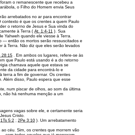
ás foram o remanescente que recebeu a
parábola, o Filho do Homem envia Seus
rão arrebatados no ar para encontrar
 contexto é que os crentes a quem Paulo
er o retorno de Jesus e Sua vinda do
icamente à Terra (
At. 1:4-11
). Sua
de Yahweh quando ele viesse à Terra.
 — então os mortos serão ressuscitados e
r à Terra. Não diz que eles serão levados
s 28:15
. Em ambos os lugares, refere-se às
em que Paulo está usando é a do retorno
vigia chamava aquele que estava se
nte da cidade para encontrá-lo e
 terra a fim de governar. Os crentes
h. Além disso, Paulo espera que esse
e, num piscar de olhos, ao som da última
nto, não há nenhuma menção a um
ssagens vagas sobre ele, e certamente seria
Jesus Cristo.
;
1Ts 5:2
;
2Pe 3:10
). Um arrebatamento
 ao céu. Sim, os crentes que morrem vão
ra — com todos aqueles que já morreram —