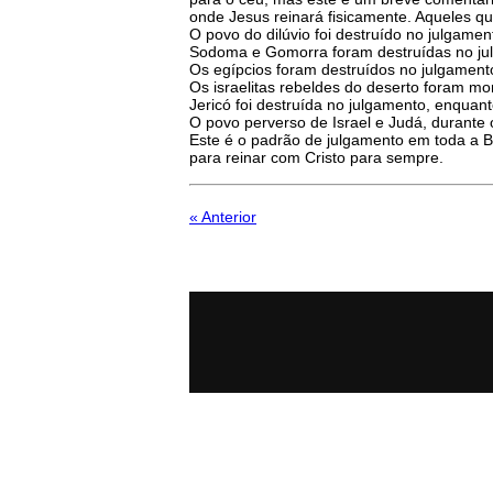
onde Jesus reinará fisicamente. Aqueles q
O povo do dilúvio foi destruído no julgame
Sodoma e Gomorra foram destruídas no jul
Os egípcios foram destruídos no julgamento,
Os israelitas rebeldes do deserto foram mor
Jericó foi destruída no julgamento, enquan
O povo perverso de Israel e Judá, durante o
Este é o padrão de julgamento em toda a Bí
para reinar com Cristo para sempre.
« Anterior