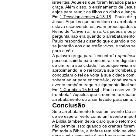
israelitas. Aqueles que foram levados para
graça. Além disso, o ensinamento de Jesus
anjos para reunir os filhos do diabo e lançá
Em
1 Tessalonicenses 4:13-18
, Paulo diz 
Jesus. Aqueles que acreditam no arrebata
estava escrevendo estavam preocupados co
Reino de Yahweh à Terra. Os judeus e os p
pergunta não era quando o arrebatamento 
Paulo respondeu dizendo que quando a tr
se juntarão aos que estão vivos, e todos s
para o céu.
A palavra grega para “encontro” (
apantesi
pessoas saindo para encontrar um dignitár
de um rei à sua cidade. Todos que viviam 
aproximando, e o rei tocava sua trombeta 
conduziam o rei de volta à sua cidade com 
sobem ao ar para encontrá-lo, conduzem-no
evento também traga o julgamento final so
Em
1 Coríntios 15:50-54
, Paulo escreve: 
trombeta”. Aqueles que creem no arrebata
arrebatamento ou a ser levado para cima; 
Conclusão
Se o arrebatamento fosse um evento tão sig
de se esperar vê-lo como um evento importa
A Bíblia também deixa claro que o retorn
não permite isso; quando os crentes forem
Em toda a Bíblia, a ênfase tem sido na vin
para o céu, mas este é um breve comentár