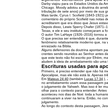
Darby viajou para os Estados Unidos da Am
Chicago. Moody adotou a doutrina do arreb
tribulação de sete anos) por meio de sua gr
Mais tarde, Cyrus I. Scofield (1843-1921) 
comentário do próprio Scofield nas notas d
acreditarem que era disso que Jesus estava
Depois disso, Lewis Sperry Chafer (1871–19
Texas, e ele e seu instituto começaram a f
O autor Tim LaHaye (1926–2016) tornou a d
O que precisa ser entendido é que, durante
fenômeno relativamente moderno que, na ve
enraizado na Bíblia.
Alguns defensores da doutrina apontam para
crentes sendo reunidos ao Senhor antes da
que este texto não foi escrito por Efrém,
aludem à ideia de arrebatamento são uma t
Escrituras usadas para ap
Primeiro, é preciso entender que não há me
Apocalipse, mas ele não está lá. Apenas tr
Em
Mateus 24:40
(também
Lucas 17:34
), 
no arrebatamento usam essa passagem para 
o julgamento de Yahweh. Mas isso é ler mui
olhar para o contexto para entender. Antes 
aconteceu nos dias de Noé: toda a humanida
continuaram a viver na terra. Então, no con
julgamento.
Ao longo do contexto desta passagem, Jesu