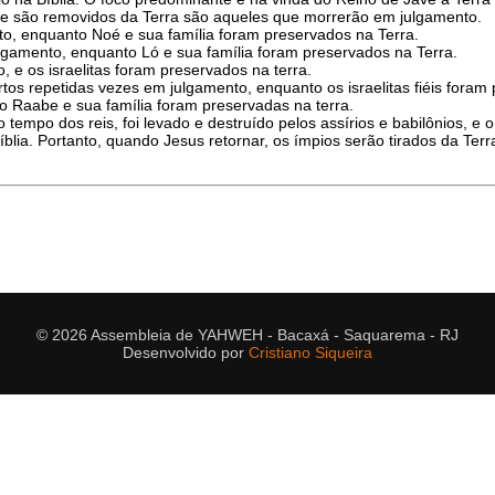
ue são removidos da Terra são aqueles que morrerão em julgamento.
nto, enquanto Noé e sua família foram preservados na Terra.
gamento, enquanto Ló e sua família foram preservados na Terra.
 e os israelitas foram preservados na terra.
tos repetidas vezes em julgamento, enquanto os israelitas fiéis foram 
to Raabe e sua família foram preservadas na terra.
 tempo dos reis, foi levado e destruído pelos assírios e babilônios, e 
blia. Portanto, quando Jesus retornar, os ímpios serão tirados da Ter
© 2026 Assembleia de YAHWEH - Bacaxá - Saquarema - RJ
Desenvolvido por
Cristiano Siqueira