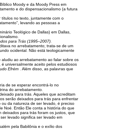
o Bíblico Moody e da Moody Press em
tamento e do dispensacionalismo (a futura
ir títulos no texto, juntamente com o
atamento”, levando as pessoas a
inário Teológico de Dallas) em Dallas,
cionalismo.
ados para Trás (1995–2007).
editava no arrebatamento; trata-se de um
undo ocidental. Não está teologicamente
e aludiu ao arrebatamento ao falar sobre os
 é universalmente aceito pelos estudiosos
udo Efrém
. Além disso, as palavras que
ria de se esperar encontrá-lo no
utrina do arrebatamento.
 deixado para trás. Aqueles que acreditam
s serão deixados para trás para enfrentar
 ou da natureza de ser levado, é preciso
de Noé. Então Ele conta a história do que
 deixados para trás foram os justos, que
 ser levado significa ser levado em
lém pela Babilônia e o exílio dos