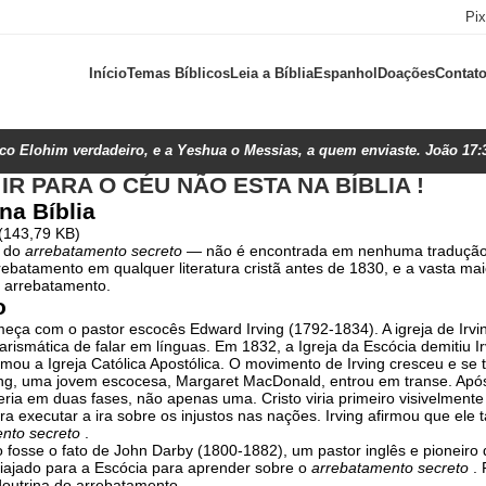
Pi
Início
Temas Bíblicos
Leia a Bíblia
Espanhol
Doações
Contat
ico Elohim verdadeiro, e a Yeshua o Messias, a quem enviaste. João 17:
R PARA O CÉU NÃO ESTA NA BÍBLIA !
na Bíblia
(143,79 KB)
a do
arrebatamento secreto —
não é encontrada em nenhuma tradução d
ebatamento em qualquer literatura cristã antes de 1830, e a vasta mai
o arrebatamento.
o
eça com o pastor escocês Edward Irving (1792-1834). A igreja de Irvi
 carismática de falar em línguas. Em 1832, a Igreja da Escócia demitiu 
rmou a Igreja Católica Apostólica. O movimento de Irving cresceu e s
g, uma jovem escocesa, Margaret MacDonald, entrou em transe. Após 
ria em duas fases, não apenas uma. Cristo viria primeiro visivelmente
ra executar a ira sobre os injustos nas nações. Irving afirmou que el
nto secreto
.
o fosse o fato de John Darby (1800-1882), um pastor inglês e pioneir
viajado para a Escócia para aprender sobre o
arrebatamento secreto
. 
 doutrina do arrebatamento.