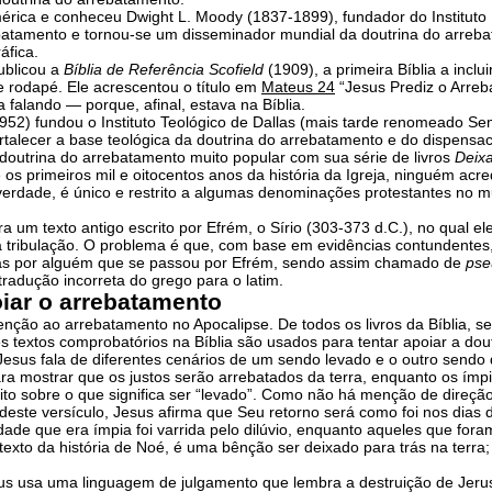
érica e conheceu Dwight L. Moody (1837-1899), fundador do Institut
atamento e tornou-se um disseminador mundial da doutrina do arreba
áfica.
publicou a
Bíblia de Referência Scofield
(1909), a primeira Bíblia a inclu
e rodapé. Ele acrescentou o título em
Mateus 24
“Jesus Prediz o Arreb
 falando — porque, afinal, estava na Bíblia.
52) fundou o Instituto Teológico de Dallas (mais tarde renomeado Sem
ortalecer a base teológica da doutrina do arrebatamento e do dispensa
outrina do arrebatamento muito popular com sua série de livros
Deix
 os primeiros mil e oitocentos anos da história da Igreja, ninguém acr
rdade, é único e restrito a algumas denominações protestantes no m
 um texto antigo escrito por Efrém, o Sírio (303-373 d.C.), no qual el
 tribulação. O problema é que, com base em evidências contundentes,
 mas por alguém que se passou por Efrém, sendo assim chamado de
pse
radução incorreta do grego para o latim.
oiar o arrebatamento
nção ao arrebatamento no Apocalipse. De todos os livros da Bíblia, se
ês textos comprobatórios na Bíblia são usados para tentar apoiar a do
Jesus fala de diferentes cenários de um sendo levado e o outro sendo
mostrar que os justos serão arrebatados da terra, enquanto os ímpio
to sobre o que significa ser “levado”. Como não há menção de direção
deste versículo, Jesus afirma que Seu retorno será como foi nos dias 
de que era ímpia foi varrida pelo dilúvio, enquanto aqueles que foram
texto da história de Noé, é uma bênção ser deixado para trás na terra;
s usa uma linguagem de julgamento que lembra a destruição de Jerusa