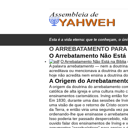
Esta é a vida eterna: que te conheçam, o ún
O ARREBATAMENTO PARA I
O Arrebatamento Não Está 
O Arrebatamento Não Está na Bíblia
A palavra
arrebatamento
— nem a doutrin
acreditava ou mencionava a doutrina do arr
hoje não acredita nem ensina a doutrina d
A Origem do Arrebatament
A origem da doutrina do arrebatamento com
católica de alta igreja e uma cultura muito
ensinamentos carismáticos. Irving então fo
Em 1830, durante uma das sessões de Irvin
uma visão de que o retorno de Cristo ocorre
da Terra, e então viria uma segunda vez pa
ordenando-lhe que ensinasse o
arrebatame
Isso poderia ter passado despercebido, nã
ouvido falar dos ensinamentos de Irving e 
argumentos “escriturísticos” para apoiar a