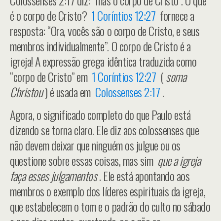
Colossenses 2:17 diz: “mas o corpo de Cristo”. O que
é o corpo de Cristo?
1 Coríntios 12:27
fornece a
resposta: “Ora, vocês são o corpo de Cristo, e seus
membros individualmente”. O corpo de Cristo é a
igreja! A expressão grega idêntica traduzida como
“corpo de Cristo” em
1 Coríntios 12:27
(
soma
Christou
) é usada em
Colossenses 2:17
.
Agora, o significado completo do que Paulo está
dizendo se torna claro. Ele diz aos colossenses que
não devem deixar que ninguém os julgue ou os
questione sobre essas coisas, mas sim
que a igreja
faça esses julgamentos
. Ele está apontando aos
membros o exemplo dos líderes espirituais da igreja,
que estabelecem o tom e o padrão do culto no sábado