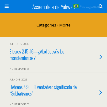
Assembleia de Yahweh
Portuguese
▼
Categories ›
Morte
JULHO 19, 2026
Efesios 2:15-16—¿Abolió Jesús los
mandamientos?
NO RESPONSES
JULHO 4, 2026
Hebreos 4:9 —El verdadero significado de
“Sabbatismos”
NO RESPONSES