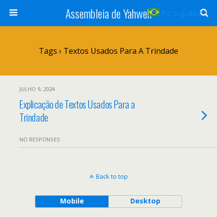
Assembleia de Yahweh
Portuguese
▼
Tags › Textos Usados Para A Trindade
JULHO 9, 2024
Explicação de Textos Usados Para a
Trindade
NO RESPONSES
Back to top
Mobile
Desktop