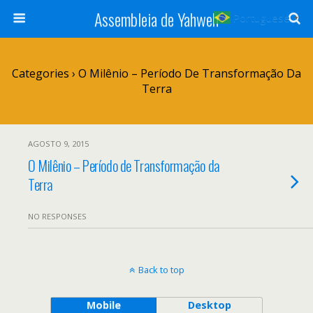
Assembleia de Yahweh
Portuguese
▼
Categories ›
O Milênio – Período De Transformação Da
Terra
AGOSTO 9, 2015
O Milênio – Período de Transformação da
Terra
NO RESPONSES
Back to top
Mobile
Desktop