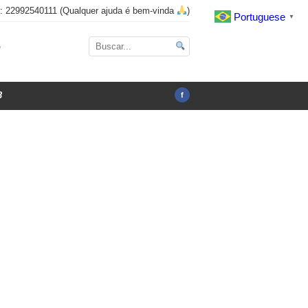
x: 22992540111 (Qualquer ajuda é bem-vinda
)
Portuguese
▼
o
3
f