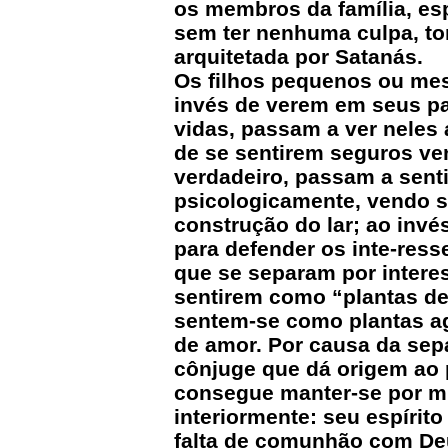
os membros da família, esp
sem ter nenhuma culpa, to
arquitetada por Satanás.
Os filhos pequenos ou mes
invés de verem em seus p
vidas, passam a ver neles 
de se sentirem seguros ve
verdadeiro, passam a sent
psicologicamente, vendo s
construção do lar; ao invé
para defender os inte-ress
que se separam por interes
sentirem como “plantas de 
sentem-se como plantas ag
de amor. Por causa da sep
cônjuge que dá origem ao 
consegue manter-se por mu
interiormente: seu espírit
falta de comunhão com Deus