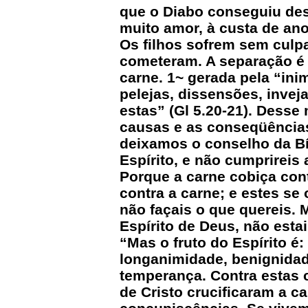
que o Diabo conseguiu des
muito amor, à custa de ano
Os filhos sofrem sem culp
cometeram. A separação é 
carne. 1~ gerada pela “inim
pelejas, dissensões, invej
estas” (Gl 5.20-21). Desse
causas e as conseqüências
deixamos o conselho da Bí
Espírito, e não cumprireis
Porque a carne cobiça contr
contra a carne; e estes se
não façais o que quereis. 
Espírito de Deus, não estai
“Mas o fruto do Espírito é:
longanimidade, benignidad
temperança. Contra estas c
de Cristo crucificaram a c