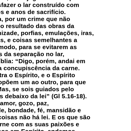
fazer o lar construído com
s e anos de sacrifício.
a, por um crime que não
o resultado das obras da
izade, porfias, emulações, iras,
as, e coisas semelhantes a
 modo, para se evitarem as
 da separação no lar,
blia: “Digo, porém, andai em
 a concupiscência da carne.
a o Espírito, e o Espírito
 opõem um ao outro, para que
Mas, se sois guiados pelo
s debaixo da lei” (Gl 5.16-18).
 amor, gozo, paz,
e, bondade, fé, mansidão e
oisas não há lei. E os que são
arne com as suas paixões e