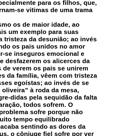
ecialmente para os filhos, que,
rnam-se vitimas de uma trama
mo os de maior idade, ao
ais um exemplo para suas
a tristeza da desunião; ao invés
ndo os pais unidos no amor
ir-se inseguros emocional e
e desfazerem os alicerces da
s de verem os pais se unirem
es da família, vêem com tristeza
ses egoístas; ao invés de se
oliveira” à roda da mesa,
re-didas pela sequidão da falta
aração, todos sofrem. O
problema sofre porque não
ito tempo equilibrado
o acaba sentindo as dores da
, o cônjuge fiel sofre por ver