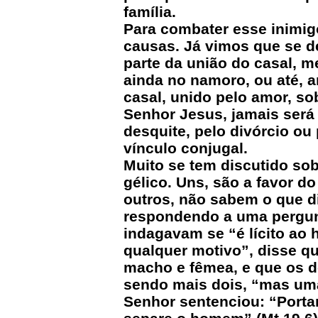
família.
Para combater esse inimigo
causas. Já vimos que se d
parte da união do casal, 
ainda no namoro, ou até, 
casal, unido pelo amor, so
Senhor Jesus, jamais será 
desquite, pelo divórcio ou
vínculo conjugal.
Muito se tem discutido so
gélico. Uns, são a favor do
outros, não sabem o que di
respondendo a uma pergunt
indagavam se “é lícito ao
qualquer motivo”, disse qu
macho e fêmea, e que os d
sendo mais dois, “mas uma
Senhor sentenciou: “Porta