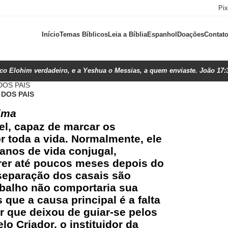
Pi
Início
Temas Bíblicos
Leia a Bíblia
Espanhol
Doações
Contat
ico Elohim verdadeiro, e a Yeshua o Messias, a quem enviaste. João 17:
DOS PAIS
DOS PAIS
Lima
el, capaz de marcar os
r toda a vida. Normalmente, ele
anos de vida conjugal,
rer até poucos meses depois do
separação dos casais são
abalho não comportaria sua
 que a causa principal é a falta
r que deixou de guiar-se pelos
lo Criador, o instituidor da