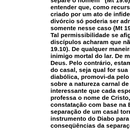
separe o homem” (Mt 19.6).
entender que, como recurs
criado por um ato de infid
divórcio só poderia ser a
somente nesse caso (Mt 19
Tal permissibilidade se af
discípulos acharam que nã
19.10). De qualquer maneir
inimigo mortal do lar. De
Deus. Pelo contrário, est
do casal, seja qual for sua
diabólica, promovi-da pelo
sobre a natureza carnal d
interessante que cada esp
professa o nome de Cristo
constatação com base na B
separação de um casal tor
instrumento do Diabo para 
conseqüências da separaçã