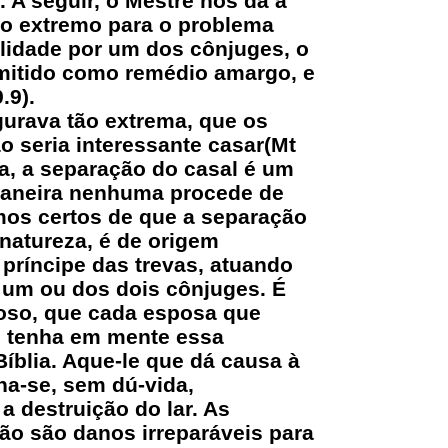
 A seguir, o Mestre nos dá a
o extremo para o problema
elidade por um dos cônjuges, o
dmitido como remédio amargo, e
.9).
igurava tão extrema, que os
o seria interessante casar(Mt
a, a separação do casal é um
 maneira nenhuma procede de
amos certos de que a separação
 natureza, é de origem
 príncipe das trevas, atuando
e um ou dos dois cônjuges. É
oso, que cada esposa que
, tenha em mente essa
íblia. Aque-le que dá causa à
na-se, sem dú-vida,
a destruição do lar. As
o são danos irreparáveis para