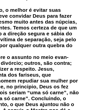
, o melhor é evitar suas
eve convidar Deus para fazer
mesmo muito antes das núpcias,
antes. Temos certeza de que um
b a direção segura e sábia do
vítima de separação, seja pelo
 por qualquer outra quebra do
bre o assunto no meio evan-
 divórcio; outros, são contra;
zer a respeito. Jesus,
a dos fariseus, que
 homem repudiar sua mulher por
e, no principio, Deus os fez
ois seriam “uma só carne”, não
 só carne”. Concluindo, o
nto, o que Deus ajuntou não o