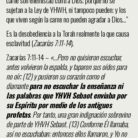
carne son enemistad contra Dios; porque no se
sujetan a la Ley de YHWH, ni tampoco pueden; y los
que viven según la carne no pueden agradar a Dios…”
Es la desobediencia a la Torah realmente la que causa
esclavitud (
Zacarías 7:11-14
).
Zacarías 7:11-14 –
«…Pero no quisieron escuchar,
antes volvieron la espalda, y taparon sus oídos para
no oír; (12) y pusieron su corazón como el
diamante
para no escuchar la enseñanza ni
las palabras que YHVH Sebaot enviaba por
su Espíritu por medio de los antiguos
profetas
. Por tanto, una gran indignación sobrevino
de parte de YHVH Sebaot. (13) Conforme Él llamaba,
así no escuchaban; entonces ellos llamaron, y Yo no