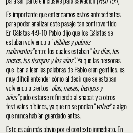
para ser parte e inclusive para salvación (
Hch 15:1
).
Es importante que entendamos estos antecedentes
para poder analizar este pasaje tan controvertido.
En Gálatas 4:9-10 Pablo dijo que los Gálatas se
estaban volviendo a “
débiles y pobres
rudimentos”
entre los cuales estaban “
los días, los
meses, los tiempos y los años”.
Ya que las personas
que iban a leer las palabras de Pablo eran gentiles, es
muy difícil entender cómo al decir que se estaban
volviendo a ciertos “
días, meses, tiempos y
años”
pudo estarse refiriendo al shabat y a otros
festivales bíblicos, ya que no se podían “
volver
” a algo
que nunca habían guardado antes.
Esto es aún más obvio por el contexto inmediato. En