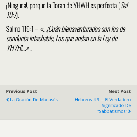
¡Ninguna!, porque la Torah de YHWH es perfecta (
Sal
19:7
).
Salmo 119:1 –
«…¡Cuán bienaventurados son los de
conducta intachable, Los que andan en la Ley de
YHVH!…» .
Previous Post
Next Post
La Oración De Manasés
Hebreos 4:9 —El Verdadero
Significado De
“Sabbatismos”