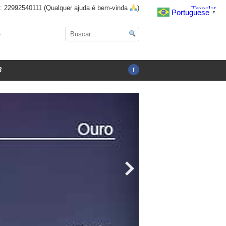
x: 22992540111 (Qualquer ajuda é bem-vinda
)
Portuguese
▼
o
3
f