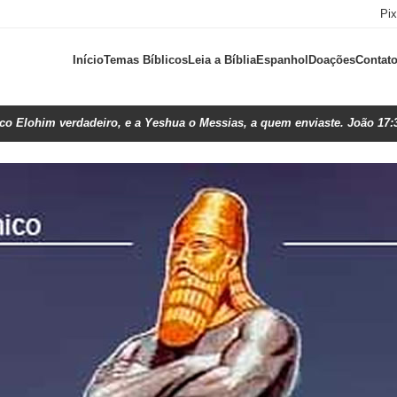
Pi
Início
Temas Bíblicos
Leia a Bíblia
Espanhol
Doações
Contat
ico Elohim verdadeiro, e a Yeshua o Messias, a quem enviaste. João 17: