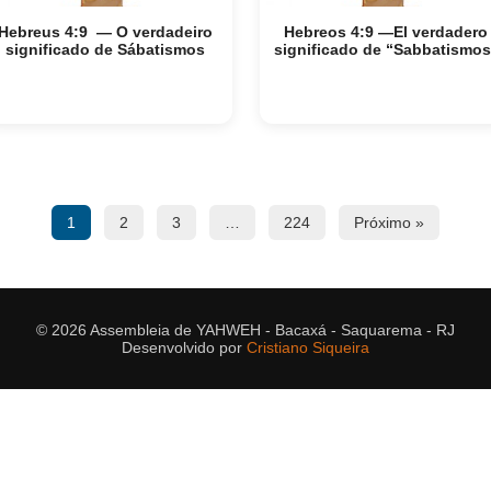
Hebreus 4:9 — O verdadeiro
Hebreos 4:9 —El verdadero
significado de Sábatismos
significado de “Sabbatismos
1
2
3
…
224
Próximo »
© 2026 Assembleia de YAHWEH - Bacaxá - Saquarema - RJ
Desenvolvido por
Cristiano Siqueira