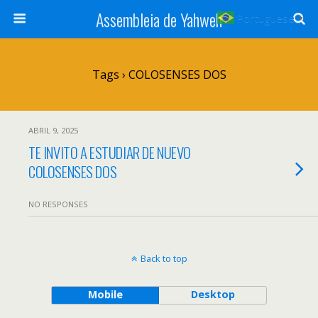
Assembleia de Yahweh
Portuguese
▼
Tags › COLOSENSES DOS
ABRIL 9, 2025
TE INVITO A ESTUDIAR DE NUEVO
COLOSENSES DOS
NO RESPONSES
Back to top
Mobile
Desktop