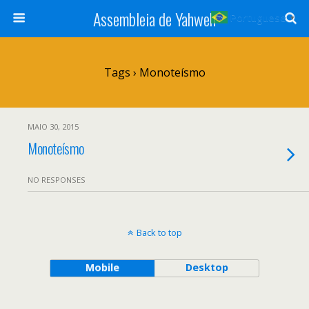
Assembleia de Yahweh
Portuguese
▼
Tags › Monoteísmo
MAIO 30, 2015
Monoteísmo
NO RESPONSES
Back to top
Mobile
Desktop