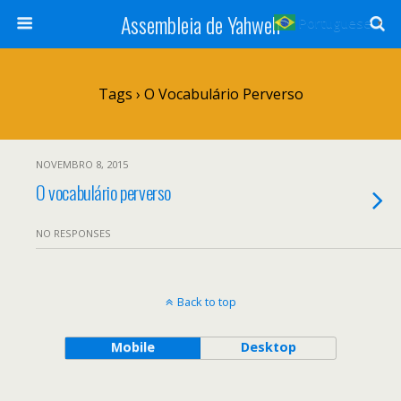
Assembleia de Yahweh
Portuguese
▼
Tags › O Vocabulário Perverso
NOVEMBRO 8, 2015
O vocabulário perverso
NO RESPONSES
Back to top
Mobile
Desktop