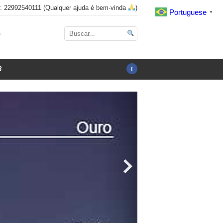
x: 22992540111 (Qualquer ajuda é bem-vinda
)
Portuguese
▼
o
3
f