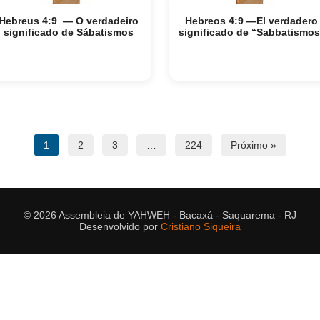
Hebreus 4:9 — O verdadeiro
Hebreos 4:9 —El verdadero
significado de Sábatismos
significado de “Sabbatismos
1
2
3
…
224
Próximo »
© 2026 Assembleia de YAHWEH - Bacaxá - Saquarema - RJ
Desenvolvido por
Cristiano Siqueira