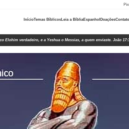
Pi
Início
Temas Bíblicos
Leia a Bíblia
Espanhol
Doações
Contat
ico Elohim verdadeiro, e a Yeshua o Messias, a quem enviaste. João 17: